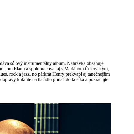
e vydáva sólový inštrumentálny album. Nahrávka obsahuje
itaristom Elánu a spolupracoval aj s Mariánom Čekovským,
, rock a jazz, no párkrát Henry prekvapí aj tanečnejším
ravy kliknite na tlačidlo pridať do košíka a pokračujte