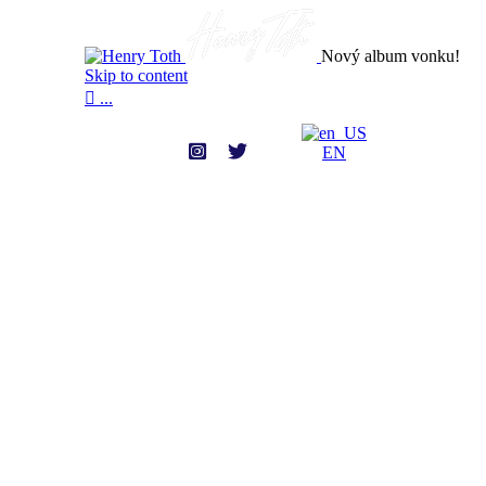
Nový album vonku!
Skip to content

...
EN