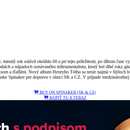
, minulý rok oslávil okrúhlu 60 a pri tejto príležitosti, po dlhom čas
ódiách a nápadoch uznávaného inštrumentalistu, ktorý bol dlhé roky g
a ďalšími. Nový album Henryho Tótha sa nesie najmä v štýloch blues
ke Spinaker pre dopravu v rámci SK a CZ. V prípade medzinárodnej dop
BUY ON SPINAKER (SK & CZ)
KÚPIŤ TU A TERAZ